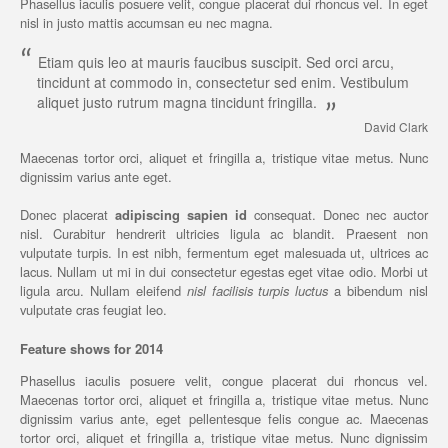
Phasellus iaculis posuere velit, congue placerat dui rhoncus vel. In eget
nisl in justo mattis accumsan eu nec magna.
“
Etiam quis leo at mauris faucibus suscipit. Sed orci arcu,
tincidunt at commodo in, consectetur sed enim. Vestibulum
aliquet justo rutrum magna tincidunt fringilla.
”
David Clark
Maecenas tortor orci, aliquet et fringilla a, tristique vitae metus. Nunc
dignissim varius ante eget.
Donec placerat
adipiscing sapien id
consequat. Donec nec auctor
nisl. Curabitur hendrerit ultricies ligula ac blandit. Praesent non
vulputate turpis. In est nibh, fermentum eget malesuada ut, ultrices ac
lacus. Nullam ut mi in dui consectetur egestas eget vitae odio. Morbi ut
ligula arcu. Nullam eleifend
nisl facilisis turpis luctus
a bibendum nisl
vulputate cras feugiat leo.
Feature shows for 2014
Phasellus iaculis posuere velit, congue placerat dui rhoncus vel.
Maecenas tortor orci, aliquet et fringilla a, tristique vitae metus. Nunc
dignissim varius ante, eget pellentesque felis congue ac. Maecenas
tortor orci, aliquet et fringilla a, tristique vitae metus. Nunc dignissim