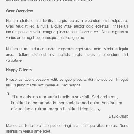
Gear Overview
Nullam eleifend nisl facilisis turpis luctus a bibendum nisl vulputate.
Cras feugiat leo a nulla aliquet vitae auctor odio egestas. Phasellus
iaculis posuere velit, congue
placerat dui
rhoncus vel. Nunc dignissim
varius ante, eget pellentesque felis congue ac.
Nullam ut mi in dui consectetur egestas eget vitae odio. Morbi ut ligula
arcu. Nullam eleifend nisl facilisis turpis luctus a bibendum nisl
vulputate.
Happy Clients
Phasellus iaculis posuere velit, congue placerat dui rhoncus vel. In eget
nisl in justo mattis accumsan eu nec magna.
“
Etiam quis leo at mauris faucibus suscipit. Sed orci arcu,
tincidunt at commodo in, consectetur sed enim. Vestibulum
aliquet justo rutrum magna tincidunt fringilla.
”
David Clark
Maecenas tortor orci, aliquet et fringilla a, tristique vitae metus. Nunc
dignissim varius ante eget.